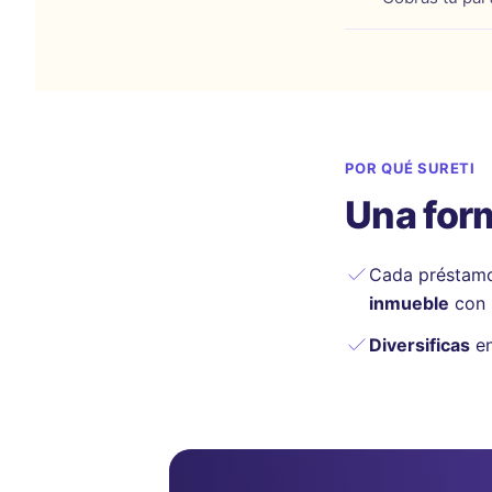
POR QUÉ SURETI
Una form
Cada préstam
inmueble
con 
Diversificas
en