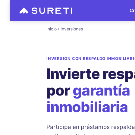
Saltar
al
Cr
contenido
Inicio
›
Inversiones
INVERSIÓN CON RESPALDO INMOBILIARI
Invierte res
por
garantía
inmobiliaria
Participa en préstamos respald