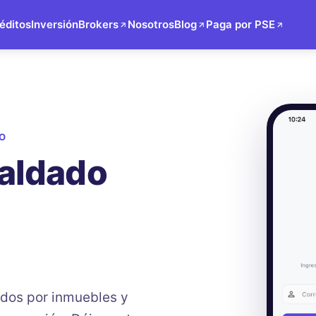
éditos
Inversión
Brokers
Nosotros
Blog
Paga por PSE
O
paldado
ados por inmuebles y