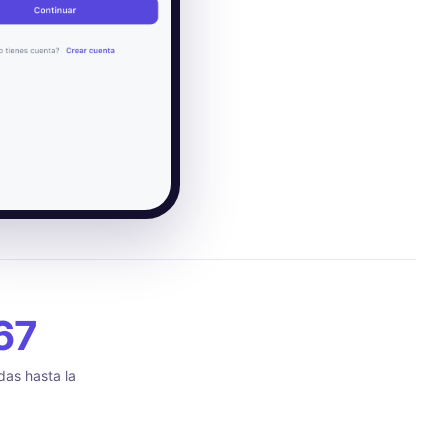
67
das hasta la