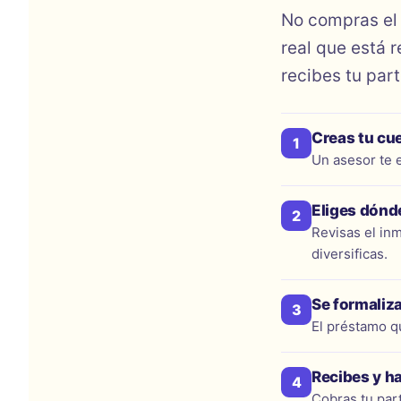
No compras el 
real que está 
recibes tu part
Creas tu cu
1
Un asesor te 
Eliges dónde
2
Revisas el inm
diversificas.
Se formaliza
3
El préstamo q
Recibes y h
4
Cobras tu par