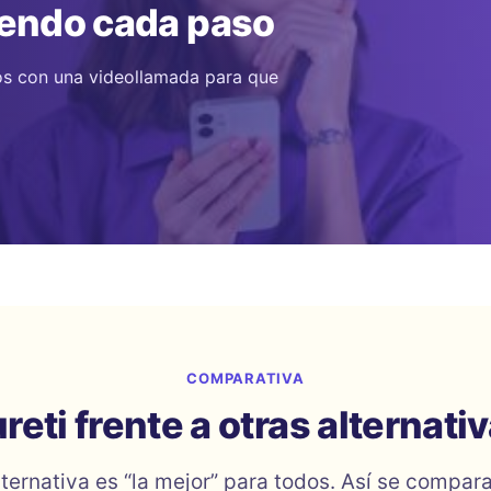
iendo cada paso
s con una videollamada para que
COMPARATIVA
reti frente a otras alternati
ternativa es “la mejor” para todos. Así se compar