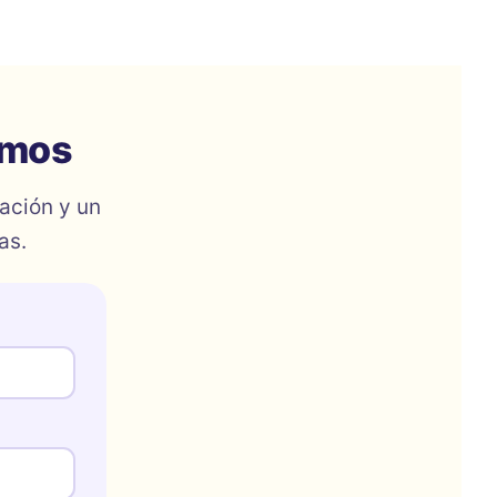
amos
ación y un
as.